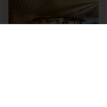
SPEISEN
INJERA –
FOOD OF LIFE